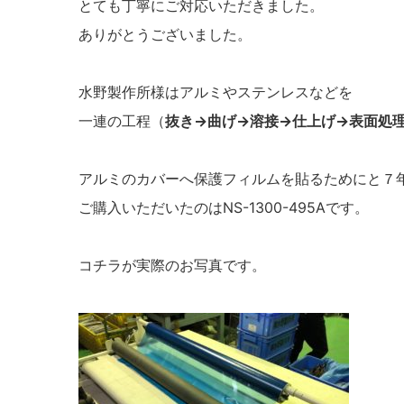
とても丁寧にご対応いただきました。
ありがとうございました。
水野製作所様はアルミやステンレスなどを
一連の工程（
抜き→曲げ→溶接→仕上げ→表面処
アルミのカバーへ保護フィルムを貼るためにと７
ご購入いただいたのは
NS-1300-495A
です。
コチラが実際のお写真です。