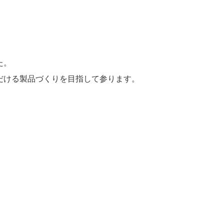
た。
だける製品づくりを目指して参ります。
。