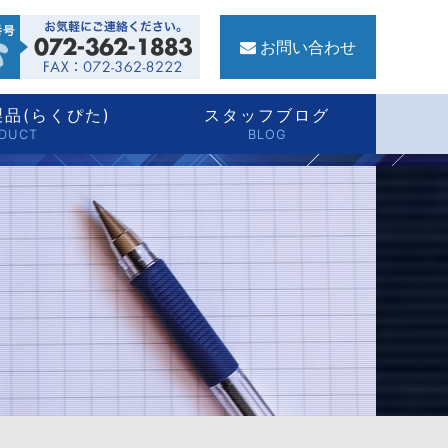
品(らくぴた)
スタッフブログ
DUCT
BLOG