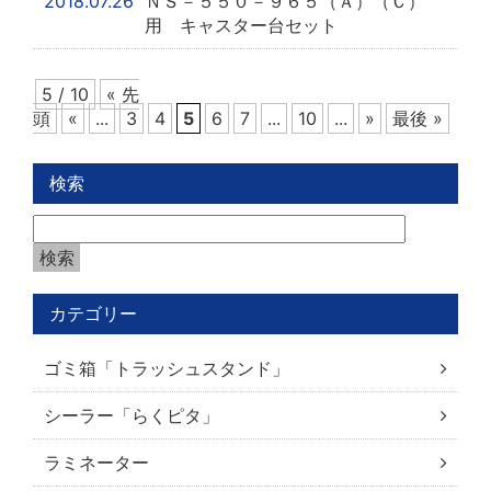
2018.07.26
ＮＳ－５５０－９６５（Ａ）（Ｃ）
用 キャスター台セット
5 / 10
« 先
頭
«
...
3
4
5
6
7
...
10
...
»
最後 »
検索
カテゴリー
ゴミ箱「トラッシュスタンド」
シーラー「らくピタ」
ラミネーター